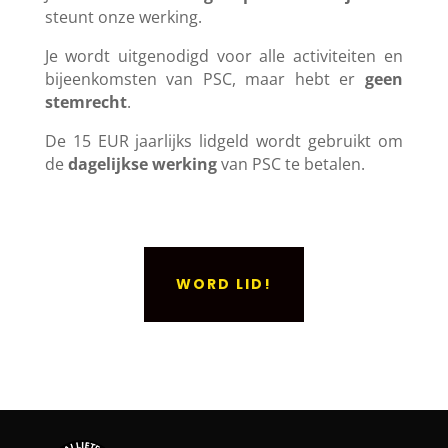
steunt onze werking.
Je wordt uitgenodigd voor alle activiteiten en
bijeenkomsten van PSC, maar hebt er
geen
stemrecht
.
De 15 EUR jaarlijks lidgeld wordt gebruikt om
de
dagelijkse werking
van PSC te betalen.
WORD LID!